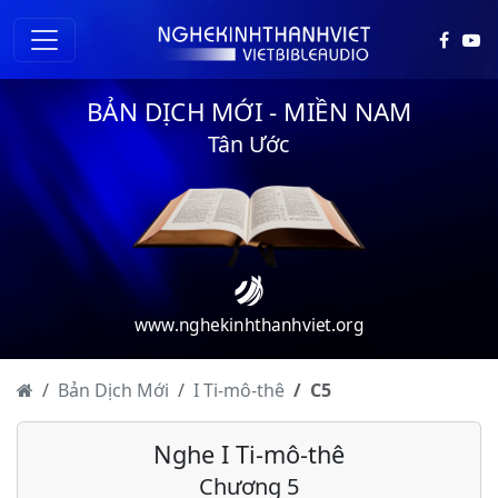
BẢN DỊCH MỚI - MIỀN NAM
Tân Ước
www.nghekinhthanhviet.org
Bản Dịch Mới
I Ti-mô-thê
C
5
Nghe I Ti-mô-thê
Chương 5