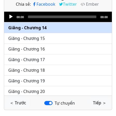
Chia sẻ:
Facebook
Twitter
Ember
Giăng - Chương 12
Audio
Giăng - Chương 13
00:00
00:00
Player
Giăng - Chương 14
Giăng - Chương 15
Giăng - Chương 16
Giăng - Chương 17
Giăng - Chương 18
Giăng - Chương 19
Giăng - Chương 20
Giăng - Chương 21
＜ Trước
Tiếp ＞
Tự chuyển