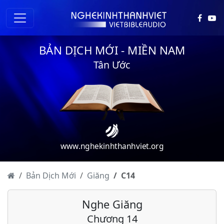
Giăng - Chương 1
Giăng - Chương 2
BẢN DỊCH MỚI - MIỀN NAM
Giăng - Chương 3
Tân Ước
Giăng - Chương 4
Giăng - Chương 5
Giăng - Chương 6
Giăng - Chương 7
www.nghekinhthanhviet.org
Giăng - Chương 8
Giăng - Chương 9
Bản Dịch Mới
Giăng
C
14
Giăng - Chương 10
Nghe Giăng
Giăng - Chương 11
Chương 14