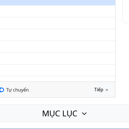
keys
to
increase
or
decrease
volume.
Tiếp ＞
Tự chuyển
MỤC LỤC