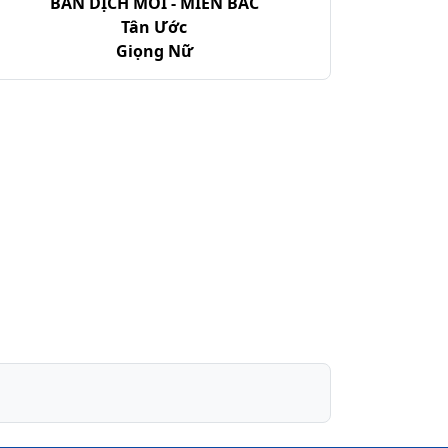
BẢN DỊCH MỚI - MIỀN BẮC
Tân Ước
Giọng Nữ