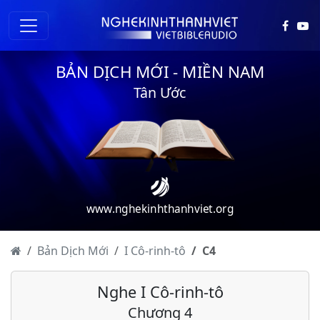
BẢN DỊCH MỚI - MIỀN NAM
Tân Ước
www.nghekinhthanhviet.org
Bản Dịch Mới
I Cô-rinh-tô
C
4
Nghe I Cô-rinh-tô
I Cô-rinh-tô - Chương 1
Chương 4