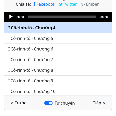
Chia sẻ:
Facebook
Twitter
Ember
I Cô-rinh-tô - Chương 2
Audio
I Cô-rinh-tô - Chương 3
00:00
00:00
Player
I Cô-rinh-tô - Chương 4
I Cô-rinh-tô - Chương 5
I Cô-rinh-tô - Chương 6
I Cô-rinh-tô - Chương 7
I Cô-rinh-tô - Chương 8
I Cô-rinh-tô - Chương 9
I Cô-rinh-tô - Chương 10
I Cô-rinh-tô - Chương 11
＜ Trước
Tiếp ＞
Tự chuyển
I Cô-rinh-tô - Chương 12