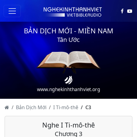
BẢN DỊCH MỚI - MIỀN NAM
Tân Ước
www.nghekinhthanhviet.org
Bản Dịch Mới
I Ti-mô-thê
C
3
Nghe I Ti-mô-thê
Chương 3