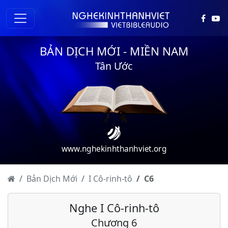
BẢN DỊCH MỚI - MIỀN NAM
Tân Ước
www.nghekinhthanhviet.org
I Cô-rinh-tô - Chương 1
Bản Dịch Mới
I Cô-rinh-tô
C
6
I Cô-rinh-tô - Chương 2
Nghe I Cô-rinh-tô
I Cô-rinh-tô - Chương 3
Chương 6