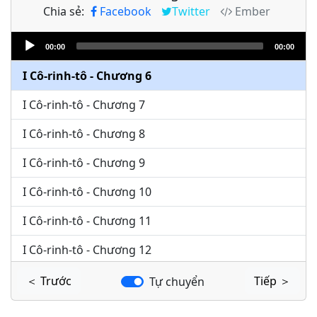
Chia sẻ:
Facebook
Twitter
Ember
I Cô-rinh-tô - Chương 4
Audio
I Cô-rinh-tô - Chương 5
00:00
00:00
Player
I Cô-rinh-tô - Chương 6
I Cô-rinh-tô - Chương 7
I Cô-rinh-tô - Chương 8
I Cô-rinh-tô - Chương 9
I Cô-rinh-tô - Chương 10
I Cô-rinh-tô - Chương 11
I Cô-rinh-tô - Chương 12
I Cô-rinh-tô - Chương 13
＜ Trước
Tiếp ＞
Tự chuyển
I Cô-rinh-tô - Chương 14