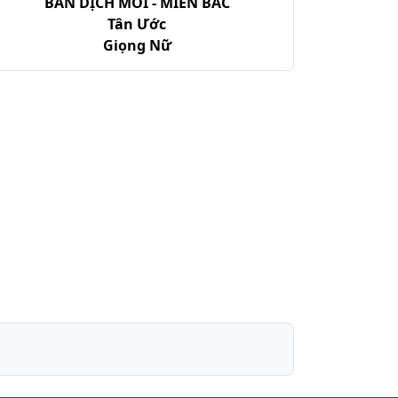
BẢN DỊCH MỚI - MIỀN BẮC
Tân Ước
Giọng Nữ