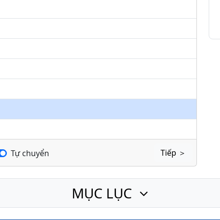
keys
to
increase
or
decrease
volume.
Tiếp ＞
Tự chuyển
MỤC LỤC