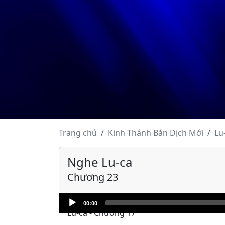
Lu-ca - Chương 7
Lu-ca - Chương 8
Lu-ca - Chương 9
Lu-ca - Chương 10
Lu-ca - Chương 11
Lu-ca - Chương 12
Lu-ca - Chương 13
Trang chủ
Kinh Thánh
Bản Dịch Mới
Lu
Lu-ca - Chương 14
Nghe Lu-ca
Lu-ca - Chương 15
Chương 23
Lu-ca - Chương 16
Audio
00:00
Player
Lu-ca - Chương 17