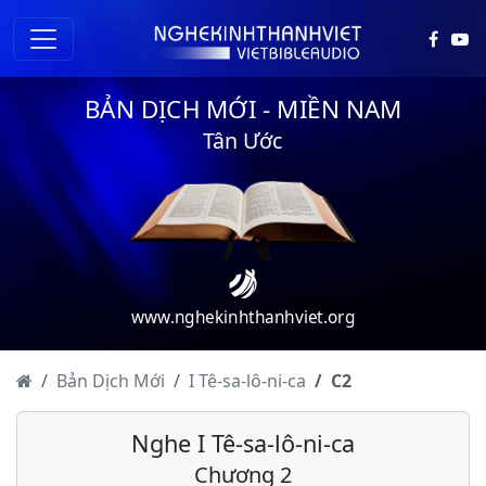
BẢN DỊCH MỚI - MIỀN NAM
Tân Ước
www.nghekinhthanhviet.org
Bản Dịch Mới
I Tê-sa-lô-ni-ca
C
2
Nghe I Tê-sa-lô-ni-ca
Chương 2