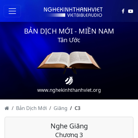
BẢN DỊCH MỚI - MIỀN NAM
Tân Ước
www.nghekinhthanhviet.org
Bản Dịch Mới
Giăng
C
3
Nghe Giăng
Chương 3