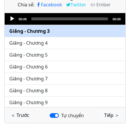
Chia sẻ:
Facebook
Twitter
Ember
Giăng - Chương 1
Audio
Giăng - Chương 2
00:00
00:00
Player
Giăng - Chương 3
Giăng - Chương 4
Giăng - Chương 5
Giăng - Chương 6
Giăng - Chương 7
Giăng - Chương 8
Giăng - Chương 9
Giăng - Chương 10
＜ Trước
Tiếp ＞
Tự chuyển
Giăng - Chương 11