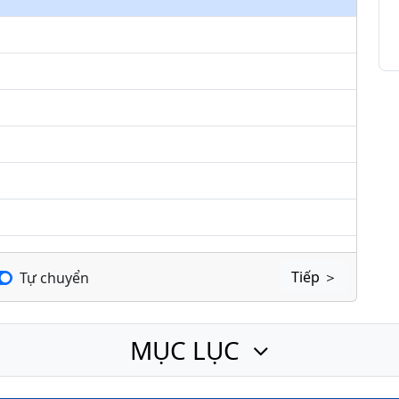
keys
to
increase
or
decrease
volume.
Tiếp ＞
Tự chuyển
MỤC LỤC