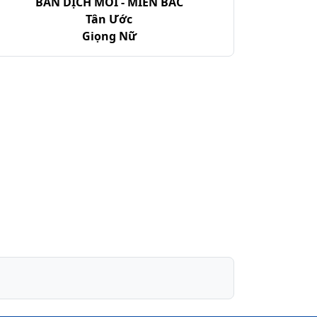
BẢN DỊCH MỚI - MIỀN BẮC
Tân Ước
Giọng Nữ