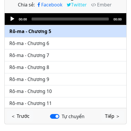
Chia sẻ:
Facebook
Twitter
Ember
Rô-ma - Chương 3
Audio
Rô-ma - Chương 4
00:00
00:00
Player
Rô-ma - Chương 5
Rô-ma - Chương 6
Rô-ma - Chương 7
Rô-ma - Chương 8
Rô-ma - Chương 9
Rô-ma - Chương 10
Rô-ma - Chương 11
Rô-ma - Chương 12
＜ Trước
Tiếp ＞
Tự chuyển
Rô-ma - Chương 13