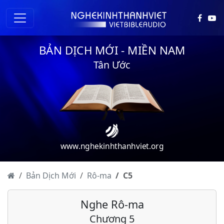
BẢN DỊCH MỚI - MIỀN NAM
Tân Ước
www.nghekinhthanhviet.org
Bản Dịch Mới
Rô-ma
C
5
Rô-ma - Chương 1
Nghe Rô-ma
Rô-ma - Chương 2
Chương 5