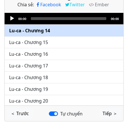
Chia sẻ:
Facebook
Twitter
Ember
Lu-ca - Chương 12
Audio
Lu-ca - Chương 13
00:00
00:00
Player
Lu-ca - Chương 14
Lu-ca - Chương 15
Lu-ca - Chương 16
Lu-ca - Chương 17
Lu-ca - Chương 18
Lu-ca - Chương 19
Lu-ca - Chương 20
Lu-ca - Chương 21
＜ Trước
Tiếp ＞
Tự chuyển
Lu-ca - Chương 22