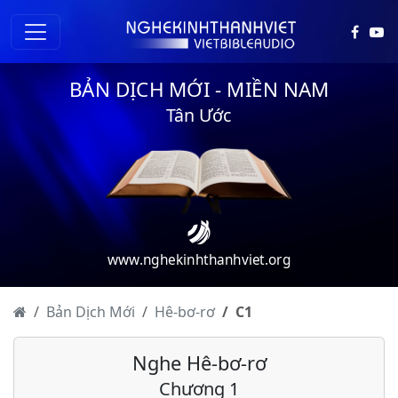
BẢN DỊCH MỚI - MIỀN NAM
Tân Ước
www.nghekinhthanhviet.org
Bản Dịch Mới
Hê-bơ-rơ
C
1
Nghe Hê-bơ-rơ
Chương 1