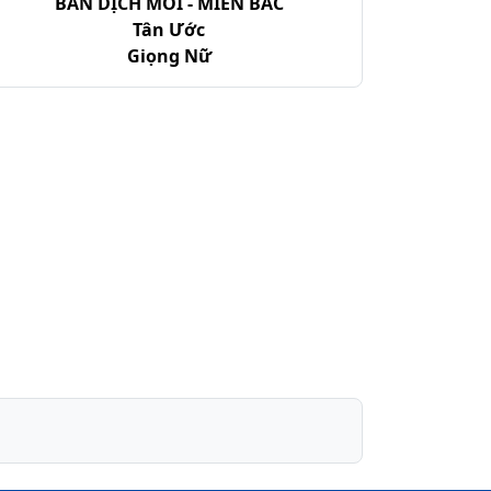
BẢN DỊCH MỚI - MIỀN BẮC
Tân Ước
Giọng Nữ