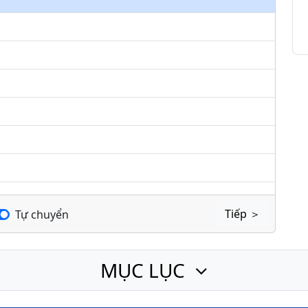
keys
to
increase
or
decrease
volume.
Tiếp ＞
Tự chuyển
MỤC LỤC