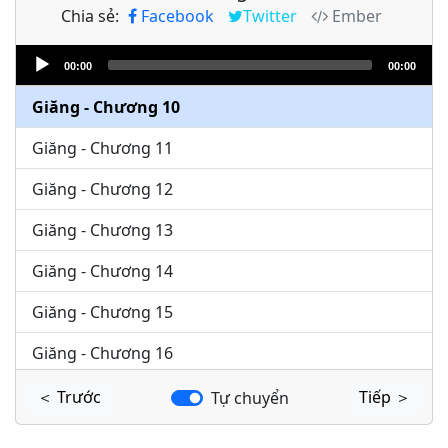
Chia sẻ:
Facebook
Twitter
Ember
Giăng - Chương 8
Audio
Giăng - Chương 9
00:00
00:00
Player
Giăng - Chương 10
Giăng - Chương 11
Giăng - Chương 12
Giăng - Chương 13
Giăng - Chương 14
Giăng - Chương 15
Giăng - Chương 16
Giăng - Chương 17
＜ Trước
Tiếp ＞
Tự chuyển
Giăng - Chương 18