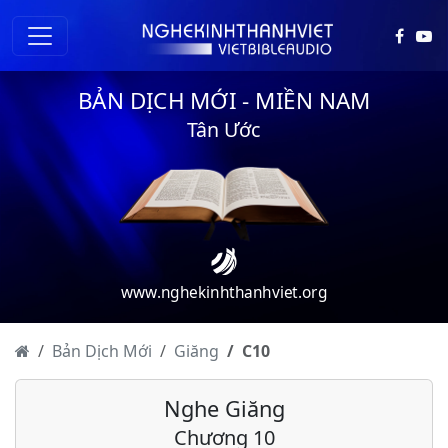
BẢN DỊCH MỚI - MIỀN NAM
Tân Ước
Giăng - Chương 1
Giăng - Chương 2
Giăng - Chương 3
www.nghekinhthanhviet.org
Giăng - Chương 4
Giăng - Chương 5
Bản Dịch Mới
Giăng
C
10
Giăng - Chương 6
Nghe Giăng
Giăng - Chương 7
Chương 10