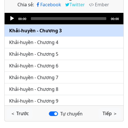
Chia sẻ:
Facebook
Twitter
Ember
Khải-huyền - Chương 1
Audio
Khải-huyền - Chương 2
00:00
00:00
Player
Khải-huyền - Chương 3
Khải-huyền - Chương 4
Khải-huyền - Chương 5
Khải-huyền - Chương 6
Khải-huyền - Chương 7
Khải-huyền - Chương 8
Khải-huyền - Chương 9
Khải-huyền - Chương 10
＜ Trước
Tiếp ＞
Tự chuyển
Khải-huyền - Chương 11