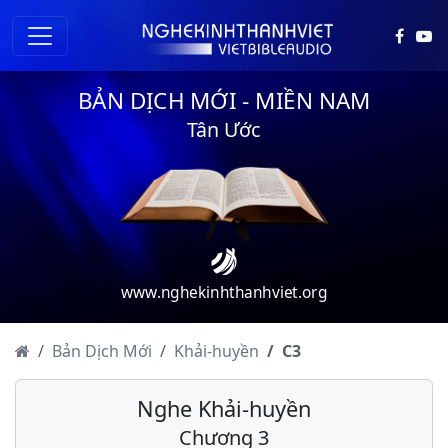
BẢN DỊCH MỚI - MIỀN NAM
Tân Ước
www.nghekinhthanhviet.org
Bản Dịch Mới
Khải-huyền
C
3
Nghe Khải-huyền
Chương 3