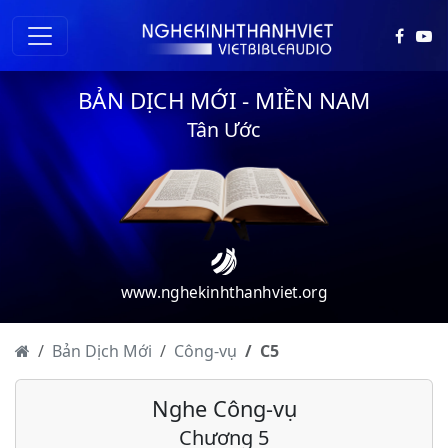
BẢN DỊCH MỚI - MIỀN NAM
Tân Ước
www.nghekinhthanhviet.org
Bản Dịch Mới
Công-vụ
C
5
Công-vụ các Sứ-đồ - Chương 1
Nghe Công-vụ
Công-vụ các Sứ-đồ - Chương 2
Chương 5