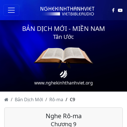
BẢN DỊCH MỚI - MIỀN NAM
Tân Ước
Rô-ma - Chương 1
Rô-ma - Chương 2
www.nghekinhthanhviet.org
Rô-ma - Chương 3
Rô-ma - Chương 4
Bản Dịch Mới
Rô-ma
C
9
Rô-ma - Chương 5
Nghe Rô-ma
Rô-ma - Chương 6
Chương 9