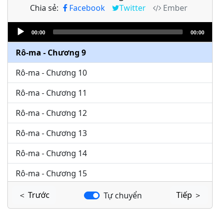
Chia sẻ:
Facebook
Twitter
Ember
Rô-ma - Chương 7
Audio
Rô-ma - Chương 8
00:00
00:00
Player
Rô-ma - Chương 9
Rô-ma - Chương 10
Rô-ma - Chương 11
Rô-ma - Chương 12
Rô-ma - Chương 13
Rô-ma - Chương 14
Rô-ma - Chương 15
Rô-ma - Chương 16
＜ Trước
Tiếp ＞
Tự chuyển