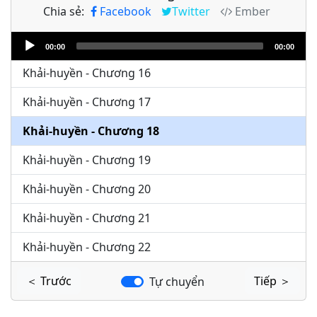
Chia sẻ:
Facebook
Twitter
Ember
Khải-huyền - Chương 14
Audio
Khải-huyền - Chương 15
00:00
00:00
Player
Khải-huyền - Chương 16
Khải-huyền - Chương 17
Khải-huyền - Chương 18
Khải-huyền - Chương 19
Khải-huyền - Chương 20
Khải-huyền - Chương 21
Khải-huyền - Chương 22
＜ Trước
Tiếp ＞
Tự chuyển