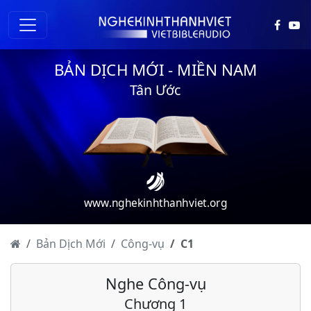
BẢN DỊCH MỚI - MIỀN NAM
Tân Ước
www.nghekinhthanhviet.org
Bản Dịch Mới
Công-vụ
C
1
Nghe Công-vụ
Chương 1